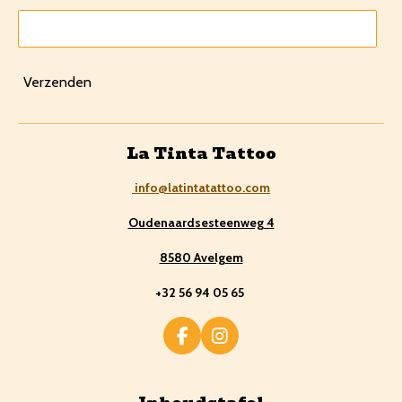
Verzenden
La Tinta Tattoo
info@latintatattoo.com
Oudenaardsesteenweg 4
8580 Avelgem
+32 56 94 05 65
F
I
a
n
c
s
e
t