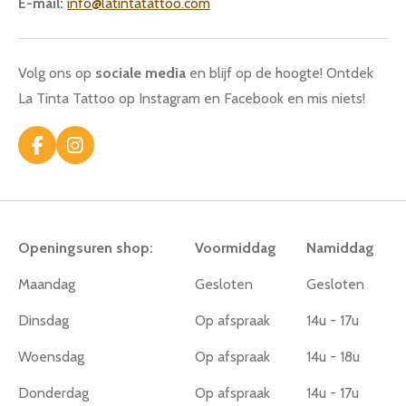
E-mail:
info@latintatattoo.com
Volg ons op
sociale media
en blijf op de hoogte! Ontdek
La Tinta Tattoo op Instagram en Facebook en mis niets!
F
I
a
n
c
s
e
t
b
a
o
g
Openingsuren shop:
Voormiddag
Namiddag
o
r
k
a
Maandag
Gesloten
Gesloten
m
Dinsdag
Op afspraak
14u - 17u
Woensdag
Op afspraak
14u - 18u
Donderdag
Op afspraak
14u - 17u