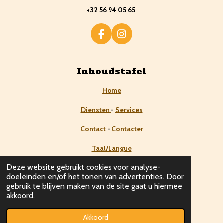
+32 56 94 05 65
F
I
a
n
c
s
e
t
Inhoudstafel
b
a
o
g
Home
o
r
k
a
Diensten
-
Services
m
Contact
-
Contacter
Taal/Langue
Deze website gebruikt cookies voor analyse-
Nederlands
doeleinden en/of het tonen van advertenties. Door
gebruik te blijven maken van de site gaat u hiermee
Français
akkoord.
© Gemaakt door
NAVA GROUP
Akkoord