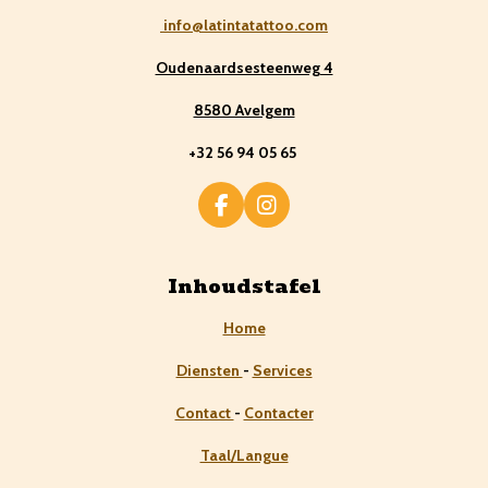
info@latintatattoo.com
Oudenaardsesteenweg 4
8580 Avelgem
+32 56 94 05 65
F
I
a
n
c
s
e
t
Inhoudstafel
b
a
o
g
Home
o
r
k
a
Diensten
-
Services
m
Contact
-
Contacter
Taal/Langue