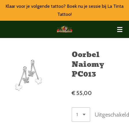
Klaar voor je volgende tattoo? Boek nu je sessie bij La Tinta
Ga
Tattoo!
direct
naar
de
hoofdinhoud
Oorbel
Naiomy
PC013
€ 55,00
Uitgeschakel