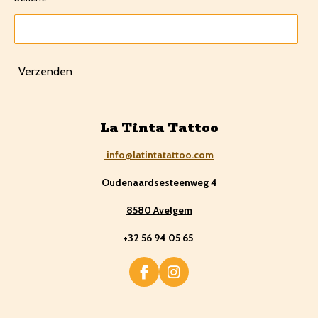
Verzenden
La Tinta Tattoo
info@latintatattoo.com
Oudenaardsesteenweg 4
8580 Avelgem
+32 56 94 05 65
F
I
a
n
c
s