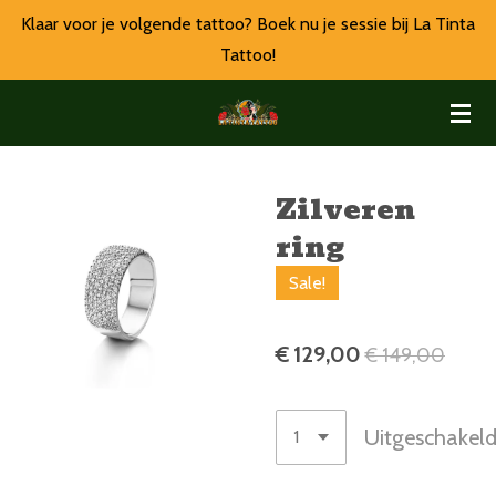
Klaar voor je volgende tattoo? Boek nu je sessie bij La Tinta
Ga
Tattoo!
direct
naar
de
hoofdinhoud
Zilveren
ring
Sale!
€ 129,00
€ 149,00
Uitgeschakel